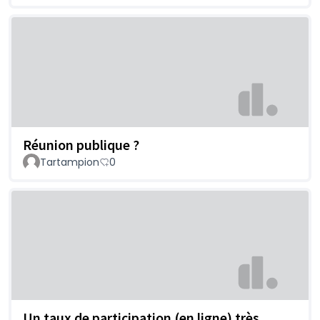
Réunion publique ?
Tartampion
0
Un taux de participation (en ligne) très