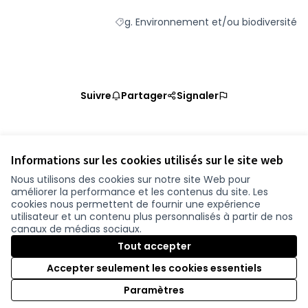
g. Environnement et/ou biodiversité
Filtrer les résultats de la catégorie : g.
Suivre
Partager
Signaler
Référence : loire-atlantique-PROP-2020-11-1227
Vérifiez l'empreinte numérique
Informations sur les cookies utilisés sur le site web
Nous utilisons des cookies sur notre site Web pour
améliorer la performance et les contenus du site. Les
Conditions d'utilisation
cookies nous permettent de fournir une expérience
Paramètres des cookies
utilisateur et un contenu plus personnalisés à partir de nos
participer.loire-atlantique.fr sur Facebook
participer.loire-atlantique.fr sur Instagram
participer.loire-atlantique.fr sur YouTube
canaux de médias sociaux.
(Nouvelle fenêtre)
(Nouvelle fenêtre)
(Nouvelle fenêtre)
Tout accepter
Accepter seulement les cookies essentiels
Licence C
(Nouvelle 
Paramètres
(Nouvelle fenêtre)
Site réalisé grâce au
logiciel libre Decidim
.
(Nouvelle fenêtre)