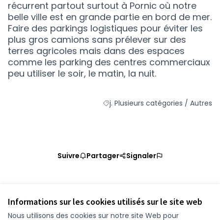
récurrent partout surtout à Pornic où notre
belle ville est en grande partie en bord de mer.
Faire des parkings logistiques pour éviter les
plus gros camions sans prélever sur des
terres agricoles mais dans des espaces
comme les parking des centres commerciaux
peu utiliser le soir, le matin, la nuit.
j. Plusieurs catégories / Autres
Filtrer les résultats de la catégorie
Suivre
Partager
Signaler
Référence : loire-atlantique-PROP-2020-11-1294
Vérifiez l'empreinte numérique
Informations sur les cookies utilisés sur le site web
Nous utilisons des cookies sur notre site Web pour