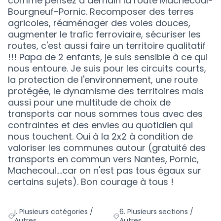
comme pensez à demain la route Machecoul-
Bourgneuf-Pornic. Recomposer des terres
agricoles, réaménager des voies douces,
augmenter le trafic ferroviaire, sécuriser les
routes, c'est aussi faire un territoire qualitatif
!!! Papa de 2 enfants, je suis sensible à ce qui
nous entoure. Je suis pour les circuits courts,
la protection de l'environnement, une route
protégée, le dynamisme des territoires mais
aussi pour une multitude de choix de
transports car nous sommes tous avec des
contraintes et des envies au quotidien qui
nous touchent. Oui à la 2x2 à condition de
valoriser les communes autour (gratuité des
transports en commun vers Nantes, Pornic,
Machecoul....car on n'est pas tous égaux sur
certains sujets). Bon courage à tous !
j. Plusieurs catégories /
6. Plusieurs sections /
Filtrer les résultats de la catégorie : j. Plusieurs catégories / Au
Filtrer les résultats pour le sect
Autres
Autres