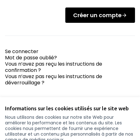
Créer un compte
Se connecter
Mot de passe oublié?
Vous n’avez pas reçu les instructions de
confirmation ?
Vous n’avez pas reçu les instructions de
déverrouillage ?
Informations sur les cookies utilisés sur le site web
Nous utilisons des cookies sur notre site Web pour
améliorer la performance et les contenus du site. Les
Conditions d'utilisation
cookies nous permettent de fournir une expérience
Paramètres des cookies
utilisateur et un contenu plus personnalisés à partir de nos
participer.loire-atlantique.fr sur Facebook
participer.loire-atlantique.fr sur Instagram
participer.loire-atlantique.fr sur YouTube
canaux de médias sociaux.