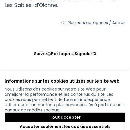
Les Sables-d'Olonne.
j. Plusieurs catégories / Autres
Filtrer les résultats de la catégorie
Suivre
Partager
Signaler
Référence : loire-atlantique-PROP-2020-11-1261
Vérifiez l'empreinte numérique
Informations sur les cookies utilisés sur le site web
Nous utilisons des cookies sur notre site Web pour
améliorer la performance et les contenus du site. Les
Conditions d'utilisation
cookies nous permettent de fournir une expérience
Paramètres des cookies
utilisateur et un contenu plus personnalisés à partir de nos
participer.loire-atlantique.fr sur Facebook
participer.loire-atlantique.fr sur Instagram
participer.loire-atlantique.fr sur YouTube
canaux de médias sociaux.
(Nouvelle fenêtre)
(Nouvelle fenêtre)
(Nouvelle fenêtre)
Tout accepter
Accepter seulement les cookies essentiels