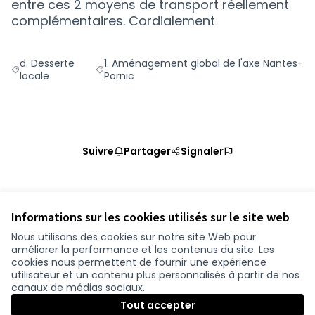
entre ces 2 moyens de transport réellement
complémentaires. Cordialement
d. Desserte
1. Aménagement global de l'axe Nantes-
Filtrer les résultats de la catégorie : d. Desserte locale
Filtrer les résultats pour le secteur : 1. Am
locale
Pornic
Suivre
Partager
Signaler
Référence : loire-atlantique-PROP-2020-11-1304
Vérifiez l'empreinte numérique
Informations sur les cookies utilisés sur le site web
Nous utilisons des cookies sur notre site Web pour
améliorer la performance et les contenus du site. Les
Conditions d'utilisation
cookies nous permettent de fournir une expérience
Paramètres des cookies
utilisateur et un contenu plus personnalisés à partir de nos
participer.loire-atlantique.fr sur Facebook
participer.loire-atlantique.fr sur Instagram
participer.loire-atlantique.fr sur YouTube
canaux de médias sociaux.
(Nouvelle fenêtre)
(Nouvelle fenêtre)
(Nouvelle fenêtre)
Tout accepter