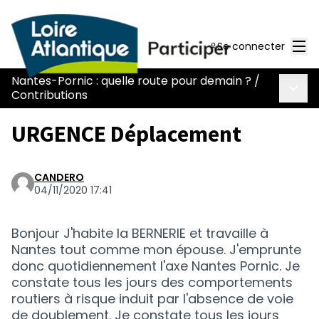
Men
Se connecter
Nantes-Pornic : quelle route pour demain ?
/
Menu 
Contributions
URGENCE Déplacement
CANDERO
04/11/2020 17:41
Bonjour J'habite la BERNERIE et travaille à
Nantes tout comme mon épouse. J'emprunte
donc quotidiennement l'axe Nantes Pornic. Je
constate tous les jours des comportements
routiers à risque induit par l'absence de voie
de doublement. Je constate tous les jours