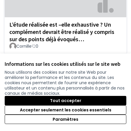
L’étude réalisée est –elle exhaustive ? Un
complément devrait être réalisé y compris
sur des points déjà évoqués…
Cornille
0
Informations sur les cookies utilisés sur le site web
Nous utilisons des cookies sur notre site Web pour
améliorer la performance et les contenus du site. Les
cookies nous permettent de fournir une expérience
utilisateur et un contenu plus personnalisés à partir de nos
canaux de médias sociaux.
Tout accepter
Compromis : 2X2 Voies Nantes jusqu’à
Accepter seulement les cookies essentiels
Chaumes en Retz uniquement
Paramètres
ARNAUD
0