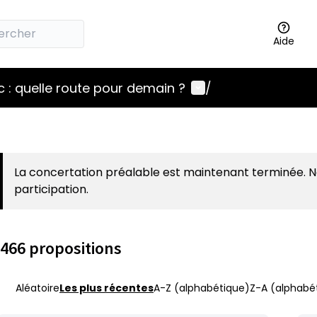
Aide
Menu utilisateur
 : quelle route pour demain ?
/
La concertation préalable est maintenant terminée. 
participation.
466 propositions
Aléatoire
Les plus récentes
A-Z (alphabétique)
Z-A (alphabét