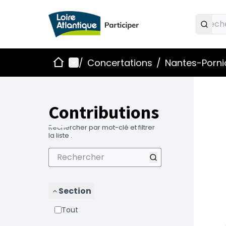
Accueil
Menu principal
/
Concertations
/
Nantes-Pornic
Contributions
Rechercher par mot-clé et filtrer
la liste .
Section
Tout