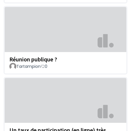
Réunion publique ?
Tartampion
0
Un taux de participation (en ligne) très