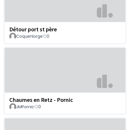
Détour port st père
Coquenlorge
0
Chaumes en Retz - Pornic
JMPornic
0