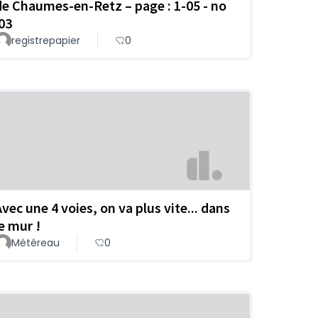
de Chaumes-en-Retz – page : 1-05 - no
:03
registrepapier
0
Avec une 4 voies, on va plus vite... dans
le mur !
Météreau
0