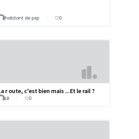
habitant de psp
0
a r oute, c'est bien mais ...Et le rail ?
LB
0