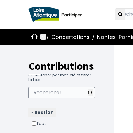
Accueil
Menu principal
/
Concertations
/
Nantes-Pornic
Contributions
Rechercher par mot-clé et filtrer
la liste .
Section
Tout