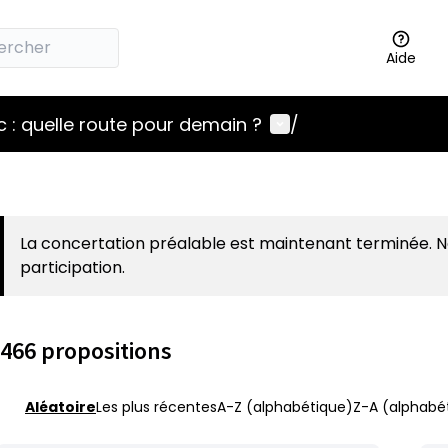
Aide
Menu utilisateur
 : quelle route pour demain ?
/
La concertation préalable est maintenant terminée. 
participation.
466 propositions
Aléatoire
Les plus récentes
A-Z (alphabétique)
Z-A (alphabét