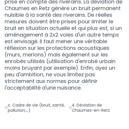
prise en compte des riverains. La déviation de
Chaumes en Retz génère un bruit permanent
nuisible à la santé des riverains. De réelles
mesures doivent être prises pour limiter le
bruit en situation actuelle et qui plus est, si un
aménagement à 2x2 voies d'un autre temps
est envisagé. Il faut mener une véritable
réflexion sur les protections acoustiques
(murs, merlons) mais également sur les
enrobés utilisés (utilisation d'enrobé urbain
moins bruyant par exemple). Enfin, ayez un
peu d'ambition, ne vous limitez pas
strictement aux normes pour définir
l'acceptabilité d'une nuisance.
c. Cadre de vie (bruit, santé,
4. Déviation de
Filtrer les résultats de la catégorie : c. Cadre de vie (bruit, santé
Filtrer les résultats pour le 
pollution,...)
Chaumes-en-Retz