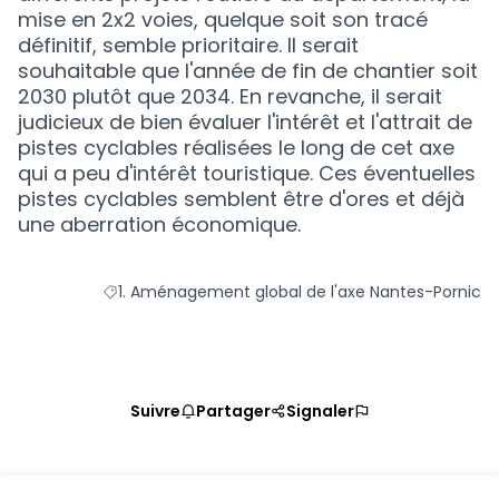
mise en 2x2 voies, quelque soit son tracé
définitif, semble prioritaire. Il serait
souhaitable que l'année de fin de chantier soit
2030 plutôt que 2034. En revanche, il serait
judicieux de bien évaluer l'intérêt et l'attrait de
pistes cyclables réalisées le long de cet axe
qui a peu d'intérêt touristique. Ces éventuelles
pistes cyclables semblent être d'ores et déjà
une aberration économique.
1. Aménagement global de l'axe Nantes-Pornic
Filtrer les résultats pour le secteur : 1. Aménageme
Suivre
Partager
Signaler
Référence : loire-atlantique-PROP-2020-10-1086