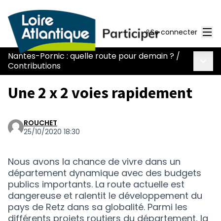
Men
Se connecter
Nantes-Pornic : quelle route pour demain ?
/
Menu 
Contributions
Une 2 x 2 voies rapidement
ROUCHET
25/10/2020 18:30
Nous avons la chance de vivre dans un
département dynamique avec des budgets
publics importants. La route actuelle est
dangereuse et ralentit le développement du
pays de Retz dans sa globalité. Parmi les
différents projets routiers du département, la