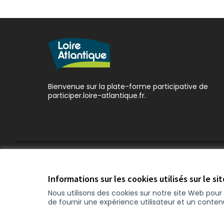
Bienvenue sur la plate-forme participative de
participer.loire-atlantique.fr.
Conditions d'utilisation
Paramètres des cookies
Informations sur les cookies utilisés sur le si
Nous utilisons des cookies sur notre site Web pou
de fournir une expérience utilisateur et un conte
(Nouvelle fenêtre)
Site réalisé grâce au
logiciel libre Decidim
.
(Nouvelle f