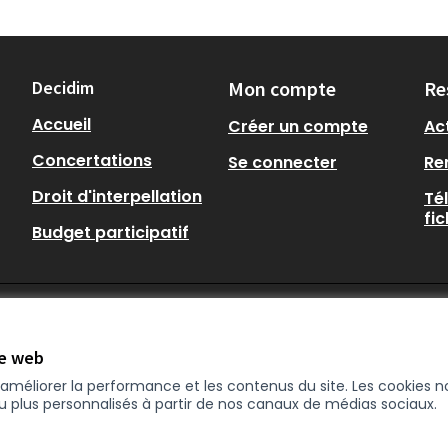
Decidim
Mon compte
Re
Accueil
Créer un compte
Act
Concertations
Se connecter
Re
Droit d'interpellation
Té
fi
Budget participatif
te web
r améliorer la performance et les contenus du site. Les cookies
nu plus personnalisés à partir de nos canaux de médias sociaux.
enêtre)