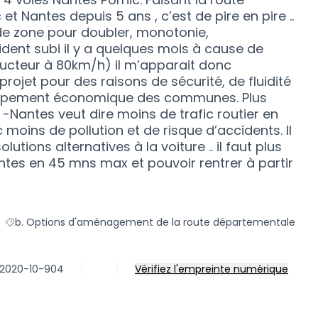
t Nantes depuis 5 ans , c’est de pire en pire ..
 de zone pour doubler, monotonie,
ent subi il y a quelques mois à cause de
ucteur à 80km/h) il m’apparait donc
projet pour des raisons de sécurité, de fluidité
loppement économique des communes. Plus
c -Nantes veut dire moins de trafic routier en
moins de pollution et de risque d’accidents. ll
tions alternatives à la voiture .. il faut plus
antes en 45 mns max et pouvoir rentrer à partir
b. Options d'aménagement de la route départementale
Filtrer les résultats de la catégorie : b. Options d'aménageme
P-2020-10-904
Vérifiez l'empreinte numérique