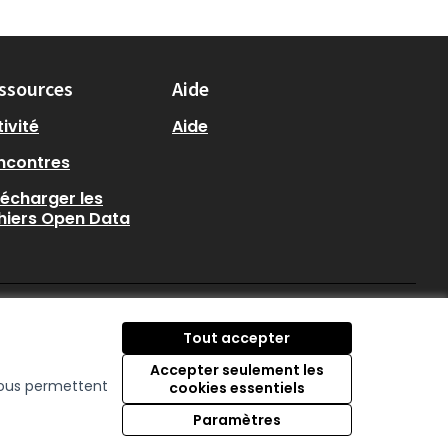
ssources
Aide
ivité
Aide
ncontres
lécharger les
chiers Open Data
participer.loire-atlantique.
participer.loire-atlanti
participer.loire-at
Tout accepter
(Nouvelle fenêtre)
(Nouvelle fenêtre)
(Nouvelle fenêtre
Accepter seulement les
 nous permettent
cookies essentiels
Licence Creative C
(Nouvelle fenêtre)
Paramètres