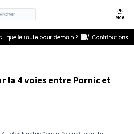
Aide
Menu utilisateur
 : quelle route pour demain ?
/
Contributions
r la 4 voies entre Pornic et
 4 voies Nantes Pornic. Faisant la route