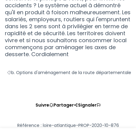
accidents ? Le système actuel à démontré
qu'il en produit à foison malheureusement. Les
salariés, employeurs, routiers qui l'empruntent
dans les 2 sens sont à privilégier en terme de
rapidité et de sécurité. Les territoires doivent
vivre et si nous souhaitons consommer local
commençons par aménager les axes de
desserte. Cordialement
b. Options d'aménagement de la route départementale
Filtrer les résultats de la catégorie : b. Options d'aménage
Suivre
Partager
Signaler
Référence : loire-atlantique-PROP-2020-10-876
Numéro de version 1
(sur 1)
voir les autres versions