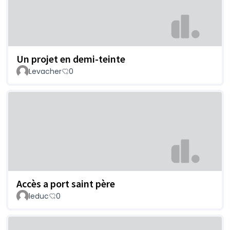
Un projet en demi-teinte
Levacher
0
Accès a port saint père
leduc
0