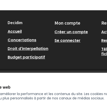
Decidim
Mon compte
Re
Accueil
Créer un compte
Act
Concertations
Se connecter
Re
Droit d'interpellation
Té
fi
Budget participatif
te web
r améliorer la performance et les contenus du site. Les cookies
nu plus personnalisés à partir de nos canaux de médias sociaux.