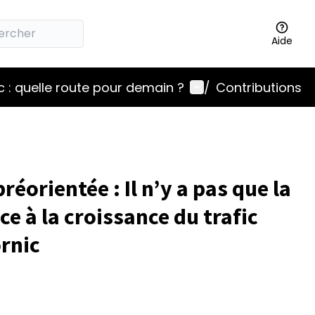
Aide
Menu utilisateur
 : quelle route pour demain ?
/
Contributions
éorientée : Il n’y a pas que la
ce à la croissance du trafic
ornic