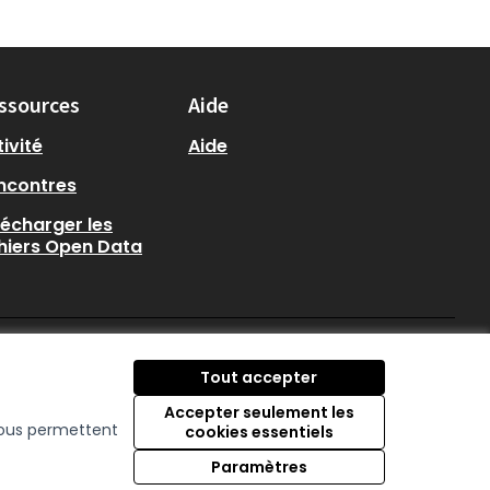
ssources
Aide
ivité
Aide
ncontres
lécharger les
chiers Open Data
participer.loire-atlantique.
participer.loire-atlanti
participer.loire-at
Tout accepter
(Nouvelle fenêtre)
(Nouvelle fenêtre)
(Nouvelle fenêtre
Accepter seulement les
 nous permettent
cookies essentiels
Licence Creative C
(Nouvelle fenêtre)
Paramètres