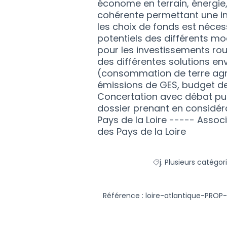
économe en terrain, énergie
cohérente permettant une in
les choix de fonds est néces
potentiels des différents m
pour les investissements rout
des différentes solutions en
(consommation de terre agric
émissions de GES, budget de
Concertation avec débat publ
dossier prenant en considér
Pays de la Loire ----- Asso
des Pays de la Loire
j. Plusieurs catégor
Filtrer les résultats d
Référence : loire-atlantique-PROP