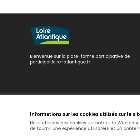
Bienvenue sur la plate-forme participative de
participer.loire-atlantique.fr.
Conditions d'utilisation
Paramètres des cookies
Informations sur les cookies utilisés sur le si
Nous utilisons des cookies sur notre site Web pou
de fournir une expérience utilisateur et un conte
(Nouvelle fenêtre)
Site réalisé grâce au
logiciel libre Decidim
.