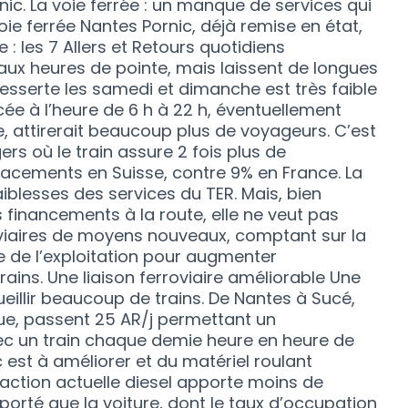
nic. La voie ferrée : un manque de services qui
ie ferrée Nantes Pornic, déjà remise en état,
: les 7 Allers et Retours quotidiens
ux heures de pointe, mais laissent de longues
esserte les samedi et dimanche est très faible
cée à l’heure de 6 h à 22 h, éventuellement
, attirerait beaucoup plus de voyageurs. C’est
rs où le train assure 2 fois plus de
acements en Suisse, contre 9% en France. La
iblesses des services du TER. Mais, bien
financements à la route, elle ne veut pas
oviaires de moyens nouveaux, comptant sur la
e de l’exploitation pour augmenter
ains. Une liaison ferroviaire améliorable Une
ueillir beaucoup de trains. De Nantes à Sucé,
que, passent 25 AR/j permettant un
ec un train chaque demie heure en heure de
c est à améliorer et du matériel roulant
action actuelle diesel apporte moins de
porté que la voiture, dont le taux d’occupation