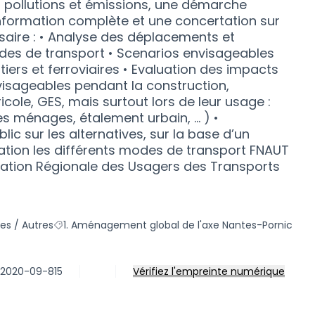
, pollutions et émissions, une démarche
formation complète et une concertation sur
saire : • Analyse des déplacements et
odes de transport • Scenarios envisageables
iers et ferroviaires • Evaluation des impacts
visageables pendant la construction,
ole, GES, mais surtout lors de leur usage :
s ménages, étalement urbain, … ) •
ic sur les alternatives, sur la base d’un
ation les différents modes de transport FNAUT
ciation Régionale des Usagers des Transports
ies / Autres
1. Aménagement global de l'axe Nantes-Pornic
e la catégorie : j. Plusieurs catégories / Autres
Filtrer les résultats pour le secteur : 1. Aménagement
-2020-09-815
Vérifiez l'empreinte numérique