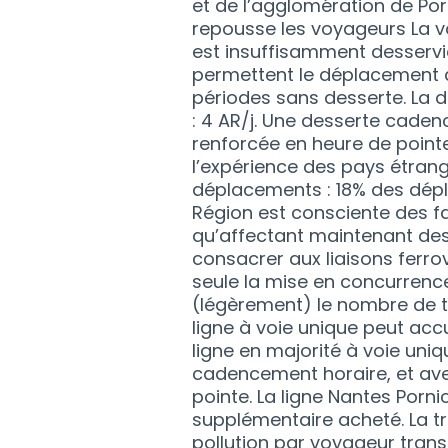
et de l’agglomération de Por
repousse les voyageurs La vo
est insuffisamment desservie 
permettent le déplacement a
périodes sans desserte. La d
: 4 AR/j. Une desserte caden
renforcée en heure de pointe
l’expérience des pays étrange
déplacements : 18% des dépl
Région est consciente des fa
qu’affectant maintenant des 
consacrer aux liaisons ferr
seule la mise en concurrenc
(légèrement) le nombre de tr
ligne à voie unique peut acc
ligne en majorité à voie uni
cadencement horaire, et av
pointe. La ligne Nantes Porni
supplémentaire acheté. La tr
pollution par voyageur trans