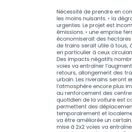
Nécessité de prendre en com
les moins nuisants. • la dé
urgentes. Le projet est inco
émissions. • une emprise ferro
économiserait des hectares 
de trains serait utile à tous
en particulier à ceux circula
Des impacts négatifs nombreu
voies va entraîner l’augmenta
retours, allongement des traj
urbain. Les riverains seron
l’atmosphère encore plus im
au renforcement des centres
quotidien de la voiture est 
permettent des déplacement
temporairement et localement
va être améliorée un certai
mise à 2x2 voies va entraîn