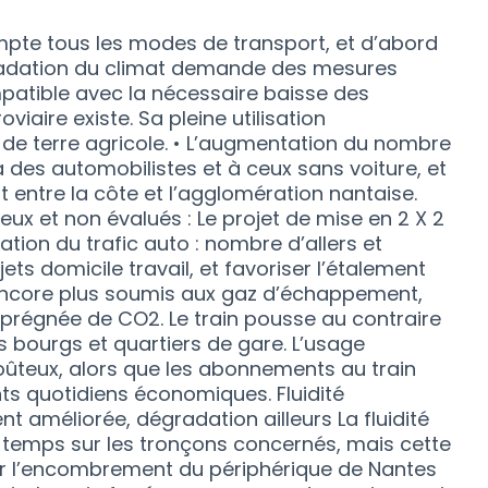
pte tous les modes de transport, et d’abord
gradation du climat demande des mesures
mpatible avec la nécessaire baisse des
viaire existe. Sa pleine utilisation
de terre agricole. • L’augmentation du nombre
, à des automobilistes et à ceux sans voiture, et
nt entre la côte et l’agglomération nantaise.
x et non évalués : Le projet de mise en 2 X 2
tion du trafic auto : nombre d’allers et
ets domicile travail, et favoriser l’étalement
t encore plus soumis aux gaz d’échappement,
prégnée de CO2. Le train pousse au contraire
 bourgs et quartiers de gare. L’usage
coûteux, alors que les abonnements au train
s quotidiens économiques. Fluidité
 améliorée, dégradation ailleurs La fluidité
n temps sur les tronçons concernés, mais cette
er l’encombrement du périphérique de Nantes