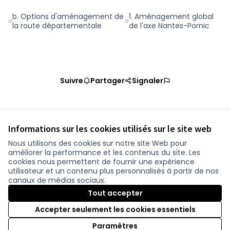
b. Options d'aménagement de
1. Aménagement global
Filtrer les résultats de la catégorie : b. Options d'aménagem
Filtrer les résultats pour le 
la route départementale
de l'axe Nantes-Pornic
Suivre
Partager
Signaler
Référence : loire-atlantique-PROP-2020-09-728
Vérifiez l'empreinte numérique
Informations sur les cookies utilisés sur le site web
Nous utilisons des cookies sur notre site Web pour
améliorer la performance et les contenus du site. Les
Conditions d'utilisation
cookies nous permettent de fournir une expérience
Paramètres des cookies
utilisateur et un contenu plus personnalisés à partir de nos
participer.loire-atlantique.fr sur Facebook
participer.loire-atlantique.fr sur Instagram
participer.loire-atlantique.fr sur YouTube
canaux de médias sociaux.
(Nouvelle fenêtre)
(Nouvelle fenêtre)
(Nouvelle fenêtre)
Tout accepter
Accepter seulement les cookies essentiels
Licence C
(Nouvelle 
Paramètres
(Nouvelle fenêtre)