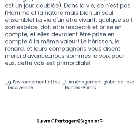
est un jour doublée). Dans la vie, ce n'est pas
l'Homme et la nature mais bien un seul
ensemble! La vie d'un être vivant, quelque soit
son espèce, doit être respecté et prise en
compte, et elles devraient être prise en
compte à la même valeur! Le hérisson, le
renard, et leurs compagnons vous disent
merci d'avance...nous sommes la voix pour
eux, cette voix est primordiale!
g. Environnement et/ou
1. Aménagement global de l'axe
Filtrer les résultats de la catégorie : g. Environnement et/ou bi
Filtrer les résultats pour le secteu
biodiversité
Nantes-Pornic
Suivre
Partager
Signaler