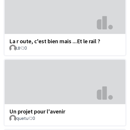
La r oute, c'est bien mais ...Et le rail ?
LB
0
Un projet pour l'avenir
quetu
0