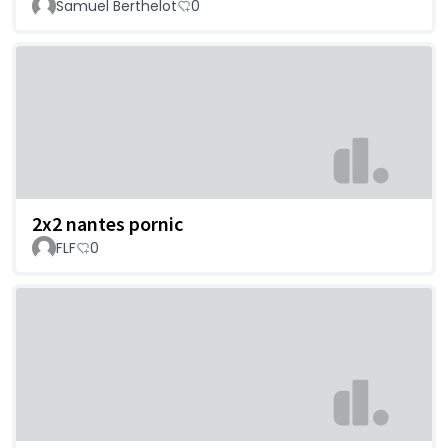
Samuel Berthelot
0
2x2 nantes pornic
FLF
0