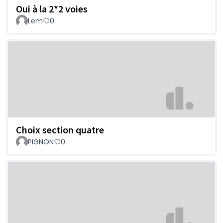
Oui à la 2*2 voies
Lem
0
Choix section quatre
PIGNON
0