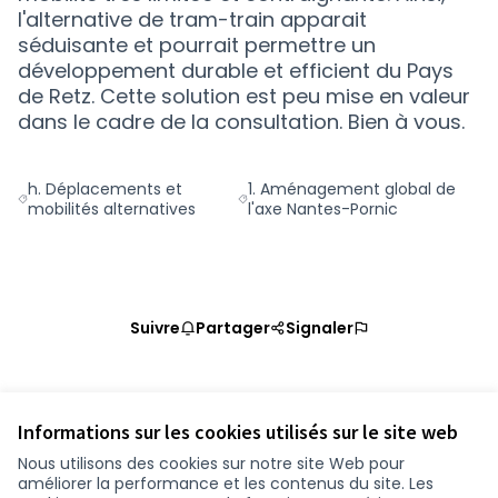
l'alternative de tram-train apparait
séduisante et pourrait permettre un
développement durable et efficient du Pays
de Retz. Cette solution est peu mise en valeur
dans le cadre de la consultation. Bien à vous.
h. Déplacements et
1. Aménagement global de
Filtrer les résultats de la catégorie : h. Déplacements et mobil
Filtrer les résultats pour le sect
mobilités alternatives
l'axe Nantes-Pornic
Suivre
Partager
Signaler
Référence : loire-atlantique-PROP-2020-10-1010
Vérifiez l'empreinte numérique
Informations sur les cookies utilisés sur le site web
Nous utilisons des cookies sur notre site Web pour
améliorer la performance et les contenus du site. Les
Conditions d'utilisation