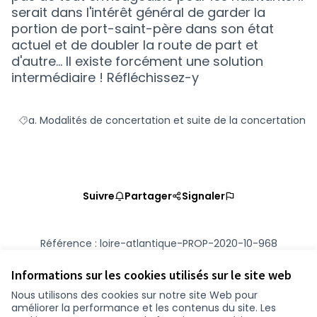
serait dans l'intérêt général de garder la
portion de port-saint-père dans son état
actuel et de doubler la route de part et
d'autre... Il existe forcément une solution
intermédiaire ! Réfléchissez-y
a. Modalités de concertation et suite de la concertation
Filtrer les résultats de la catégorie : a. Modalités de concert
Suivre
Partager
Signaler
Référence : loire-atlantique-PROP-2020-10-968
Numéro de version 1
(sur 1)
voir les autres versions
Vérifiez l'empreinte numérique
Informations sur les cookies utilisés sur le site web
Nous utilisons des cookies sur notre site Web pour
améliorer la performance et les contenus du site. Les
Conditions d'utilisation