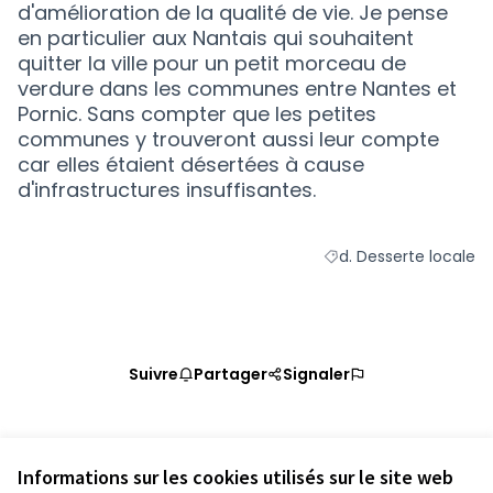
d'amélioration de la qualité de vie. Je pense
en particulier aux Nantais qui souhaitent
quitter la ville pour un petit morceau de
verdure dans les communes entre Nantes et
Pornic. Sans compter que les petites
communes y trouveront aussi leur compte
car elles étaient désertées à cause
d'infrastructures insuffisantes.
d. Desserte locale
Filtrer les résultats de
Suivre
Partager
Signaler
Référence : loire-atlantique-PROP-2020-10-862
Vérifiez l'empreinte numérique
Informations sur les cookies utilisés sur le site web