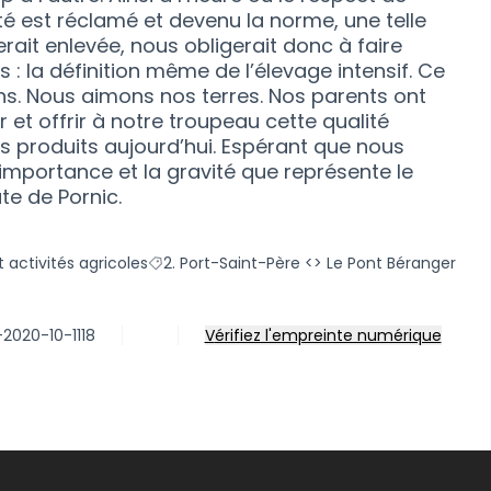
ité est réclamé et devenu la norme, une telle
rait enlevée, nous obligerait donc à faire
 la définition même de l’élevage intensif. Ce
ns. Nous aimons nos terres. Nos parents ont
r et offrir à notre troupeau cette qualité
os produits aujourd’hui. Espérant que nous
importance et la gravité que représente le
ute de Pornic.
 activités agricoles
2. Port-Saint-Père <> Le Pont Béranger
ultats de la catégorie : e. Espaces et activités agricoles
Filtrer les résultats pour le secteur : 2. Port
-2020-10-1118
Vérifiez l'empreinte numérique