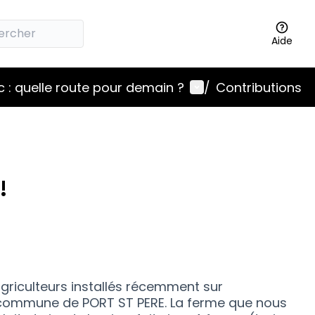
Aide
Menu utilisateur
 : quelle route pour demain ?
/
Contributions
!
riculteurs installés récemment sur
la commune de PORT ST PERE. La ferme que nous