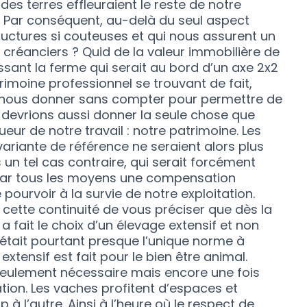
des terres effleuraient le reste de notre
s. Par conséquent, au-delà du seul aspect
tructures si couteuses et qui nous assurent un
créanciers ? Quid de la valeur immobilière de
ssant la ferme qui serait au bord d’un axe 2x2
rimoine professionnel se trouvant de fait,
de nous donner sans compter pour permettre de
 devrions aussi donner la seule chose que
eur de notre travail : notre patrimoine. Les
ariante de référence ne seraient alors plus
 un tel cas contraire, qui serait forcément
r par tous les moyens une compensation
 pourvoir à la survie de notre exploitation.
ette continuité de vous préciser que dès la
 fait le choix d’un élevage extensif et non
ui était pourtant presque l’unique norme à
extensif est fait pour le bien être animal.
seulement nécessaire mais encore une fois
ation. Les vaches profitent d’espaces et
à l’autre. Ainsi à l’heure où le respect de