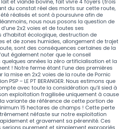
ait et viande bovine, fait vivre 4 foyers (trois
ant du constat réel des morts sur cette route,
té réalisés et sont à poursuivre afin de
 Néanmoins, nous nous posons la question de
n d’une 2x2 voies et de toutes ses
d’habitat écologique, destruction de
s et de zones humides, allongement de trajet
 route, sont des conséquences certaines de la
l faut également noter que le conseil
uelques années la zéro artificialisation et la
ent ! Notre ferme étant l’une des premières
la mise en 2x2 voies de la route de Pornic
tion PSP – LE PT BERANGER. Nous estimons que
compte avec toute la considération qu’il sied à
 son exploitation fragilisée uniquement à cause
, la variante de référence de cette portion de
minimum 15 hectares de champs ! Cette perte
xtrêmement néfaste sur notre exploitation
 rapidement et gravement sa pérennité. Ces
s serions purement et simplement expropriés