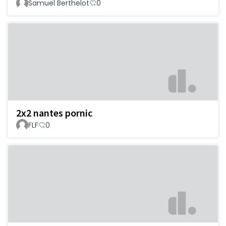
Samuel Berthelot
0
2x2 nantes pornic
FLF
0