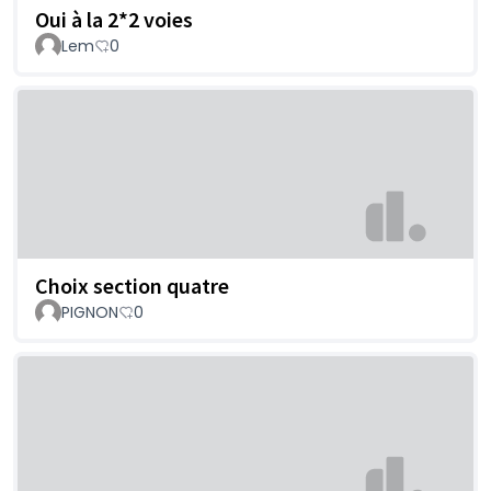
Oui à la 2*2 voies
Lem
0
Choix section quatre
PIGNON
0