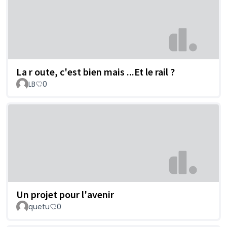
La r oute, c'est bien mais ...Et le rail ?
LB
0
Un projet pour l'avenir
quetu
0