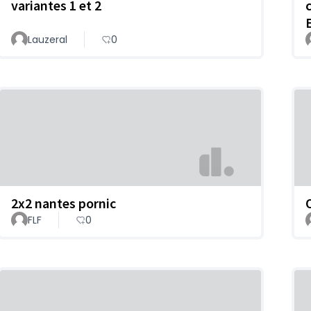
variantes 1 et 2
Lauzeral
0
2x2 nantes pornic
O
FLF
0