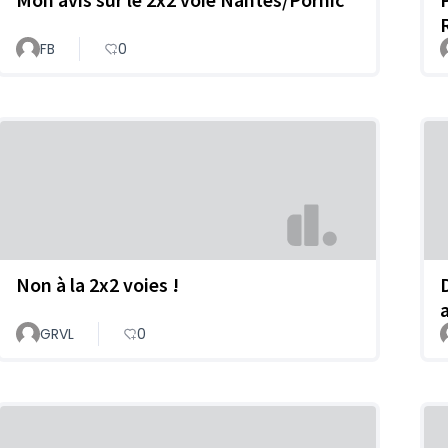
FB
0
Non à la 2x2 voies !
GRVL
0