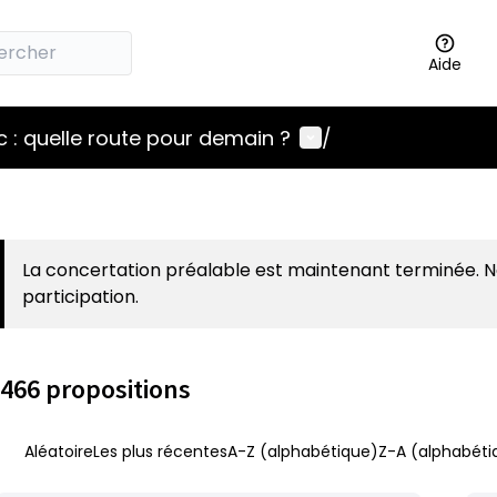
Aide
Menu utilisateur
 : quelle route pour demain ?
/
La concertation préalable est maintenant terminée. 
participation.
466 propositions
Aléatoire
Les plus récentes
A-Z (alphabétique)
Z-A (alphabéti