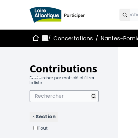
Accueil
Menu principal
/
Concertations
/
Nantes-Pornic
Contributions
Rechercher par mot-clé et filtrer
la liste .
Section
Tout