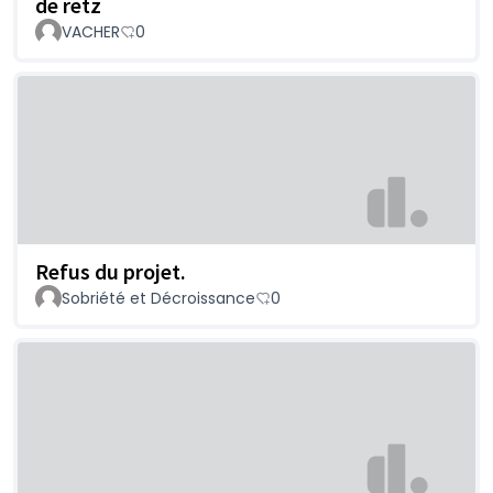
de retz
VACHER
0
Refus du projet.
Sobriété et Décroissance
0