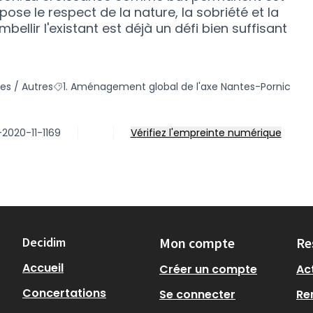
ose le respect de la nature, la sobriété et la
bellir l'existant est déjà un défi bien suffisant
ies / Autres
1. Aménagement global de l'axe Nantes-Pornic
e la catégorie : j. Plusieurs catégories / Autres
Filtrer les résultats pour le secteur : 1. Aménagement
-2020-11-1169
Vérifiez l'empreinte numérique
Decidim
Mon compte
Re
Accueil
Créer un compte
Act
Concertations
Se connecter
Re