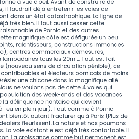
étonne à vue d'oeil. Avant de construire de
il faudrait déjà entretenir les voies de
 sont dans un état catastrophique. La ligne de
éjà très bien. Il faut aussi cesser cette
aisonnable de Pornic et des autres
tte magnifique côte est défigurée un peu
ints, ralentisseurs, constructions immondes
no), centres commerciaux démesurés,
 lampadaires tous les 20m ... Tout est fait
e (nouveau sens de circulation pénible), ce
, contribuables et électeurs pornicais de moins
érésie: une chicane dans la magnifique allé
 Nous ne voulons pas de cette 4 voies qui
urpopulation des week-ends et des vacances
e la délinquance nantaise qui devient
 feu en plein jour). Tout comme à Pornic
font bientôt autant fracturer qu'à Paris (Plus de
 dealers fleurissent. La nature et nos poumons
. La voie existant e est déjà très confortable. Il
aison. La croissance comme but permanent est