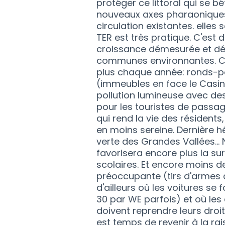
protéger ce littoral qui se b
nouveaux axes pharaoniques, 
circulation existantes. elles
TER est très pratique. C'est d
croissance démesurée et dér
communes environnantes. Ce
plus chaque année: ronds-po
(immeubles en face le Casi
pollution lumineuse avec des
pour les touristes de passag
qui rend la vie des résidents
en moins sereine. Dernière h
verte des Grandes Vallées...
favorisera encore plus la s
scolaires. Et encore moins d
préoccupante (tirs d'armes à
d'ailleurs où les voitures se 
30 par WE parfois) et où les
doivent reprendre leurs droits
est temps de revenir à la r