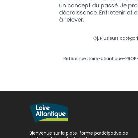
un concept du passé. Je prop
décroissance. Entretenir et em
à relever.
j. Plusieurs catégor
Filtrer les résultats d
Référence : loire-atlantique-PROP
Bienvenue sur la plate-forme participative de