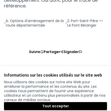
développement. Oui donc pour le tracé de
référence.
b. Options d'aménagement de la
2. Port-Saint-Père <>
Filtrer les résultats de la catégorie : b. Options d'aménagem
Filtrer les résultats pour l
route départementale
Le Pont Béranger
Suivre
Partager
Signaler
Référence : loire-atlantique-PROP-2020-10-868
Vérifiez l'empreinte numérique
Informations sur les cookies utilisés sur le site web
Nous utilisons des cookies sur notre site Web pour
améliorer la performance et les contenus du site. Les
Conditions d'utilisation
cookies nous permettent de fournir une expérience
Paramètres des cookies
utilisateur et un contenu plus personnalisés à partir de nos
participer.loire-atlantique.fr sur Facebook
participer.loire-atlantique.fr sur Instagram
participer.loire-atlantique.fr sur YouTube
canaux de médias sociaux.
(Nouvelle fenêtre)
(Nouvelle fenêtre)
(Nouvelle fenêtre)
Tout accepter