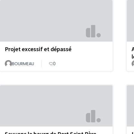
Projet excessif et dépassé
BOURMEAU
0
Sauvons le bourg de Port Saint Père