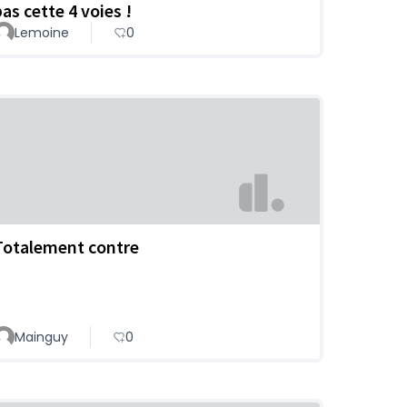
pas cette 4 voies !
Lemoine
0
Totalement contre
Mainguy
0