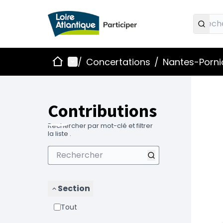
Accueil
Menu principal
/
Concertations
/
Nantes-Pornic
Contributions
Rechercher par mot-clé et filtrer
la liste .
Section
Tout