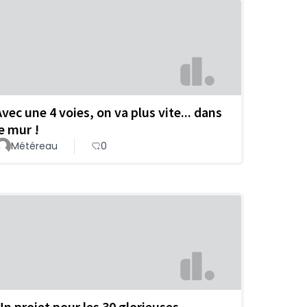
Avec une 4 voies, on va plus vite... dans
le mur !
Météreau
0
Un projet pour les 30 glorieuses