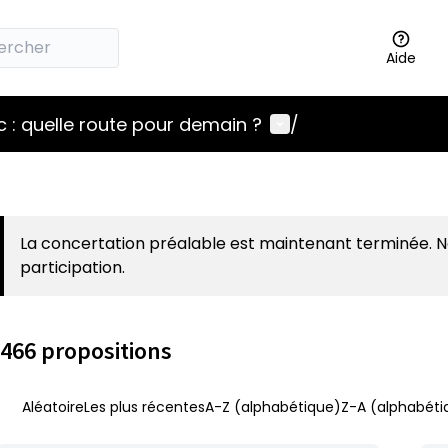
Aide
Menu utilisateur
 : quelle route pour demain ?
/
La concertation préalable est maintenant terminée. 
participation.
466 propositions
Aléatoire
Les plus récentes
A-Z (alphabétique)
Z-A (alphabéti