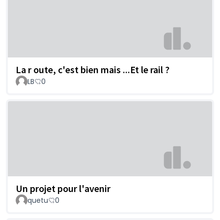
La r oute, c'est bien mais ...Et le rail ?
LB
0
Un projet pour l'avenir
quetu
0