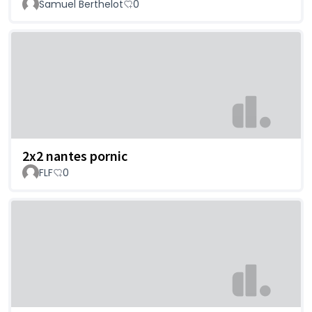
Samuel Berthelot
0
2x2 nantes pornic
FLF
0