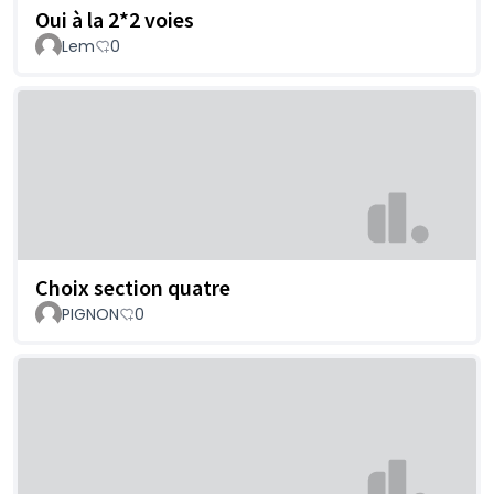
Oui à la 2*2 voies
Lem
0
Choix section quatre
PIGNON
0