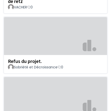
de retz
VACHER
0
Refus du projet.
Sobriété et Décroissance
0