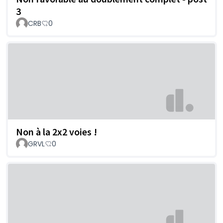
3
CRB
0
Non à la 2x2 voies !
GRVL
0