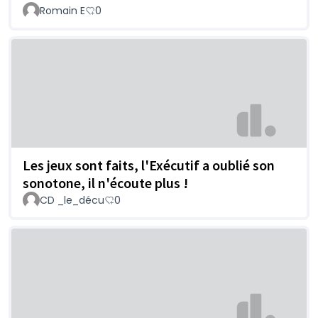
Romain E
0
Les jeux sont faits, l'Exécutif a oublié son
sonotone, il n'écoute plus !
CD _le_décu
0