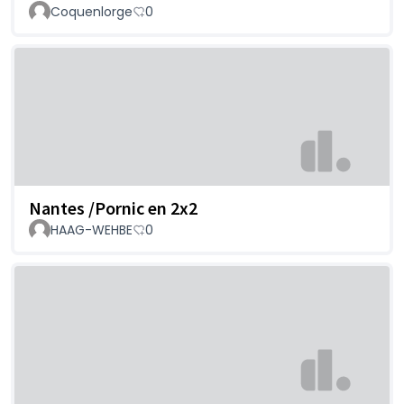
Coquenlorge
0
Nantes /Pornic en 2x2
HAAG-WEHBE
0