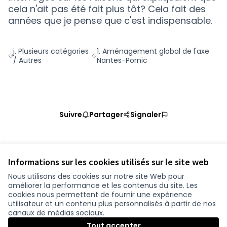
cela n'ait pas été fait plus tôt? Cela fait des
années que je pense que c'est indispensable.
j. Plusieurs catégories
1. Aménagement global de l'axe
Filtrer les résultats de la catégorie : j. Plusieurs catégories / Au
Filtrer les résultats pour le secteur :
/ Autres
Nantes-Pornic
Suivre
Partager
Signaler
Référence : loire-atlantique-PROP-2020-10-1078
Vérifiez l'empreinte numérique
Informations sur les cookies utilisés sur le site web
Nous utilisons des cookies sur notre site Web pour
améliorer la performance et les contenus du site. Les
Conditions d'utilisation
cookies nous permettent de fournir une expérience
Paramètres des cookies
utilisateur et un contenu plus personnalisés à partir de nos
participer.loire-atlantique.fr sur Facebook
participer.loire-atlantique.fr sur Instagram
participer.loire-atlantique.fr sur YouTube
canaux de médias sociaux.
(Nouvelle fenêtre)
(Nouvelle fenêtre)
(Nouvelle fenêtre)
Tout accepter