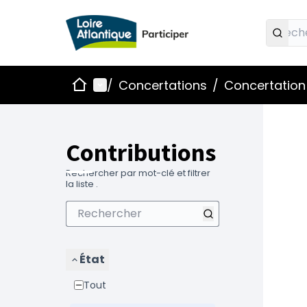
Accueil
Menu principal
/
Concertations
/
Concertation 
Contributions
Rechercher par mot-clé et filtrer
la liste .
État
Tout