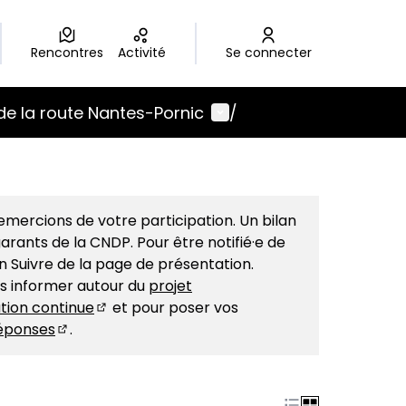
Rencontres
Activité
Se connecter
Menu utilisateur
de la route Nantes-Pornic
/
mercions de votre participation. Un bilan
arants de la CNDP. Pour être notifié·e de
on Suivre de la page de présentation.
us informer autour du
projet
tion continue
et pour poser vos
(S'ouvre dans un nouvel onglet)
éponses
.
(S'ouvre dans un nouvel onglet)