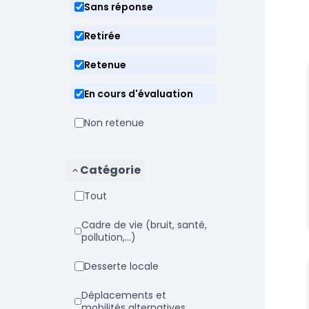
Sans réponse
Retirée
Retenue
En cours d'évaluation
Non retenue
Catégorie
Tout
Cadre de vie (bruit, santé,
pollution,...)
Desserte locale
Déplacements et
mobilités alternatives