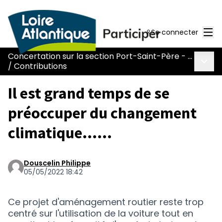
Men
Se connecter
Concertation sur la section Port-Saint-Père - Le Pont Béranger de la route Nantes-Pornic
Menu 
/
Contributions
Il est grand temps de se
préoccuper du changement
climatique......
Douscelin Philippe
05/05/2022 18:42
Ce projet d'aménagement routier reste trop
centré sur l'utilisation de la voiture tout en