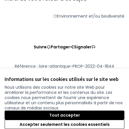
Environnement et/ou biodiversité
Filtrer les résultats de la catégorie :
Suivre
Partager
Signaler
Référence : loire-atlantique-PROP-2022-04-1844
Numéro de version 1
(sur 1)
voir les autres versions
Vérifiez l'empreinte numérique
Informations sur les cookies utilisés sur le site web
Nous utilisons des cookies sur notre site Web pour
améliorer la performance et les contenus du site. Les
Conditions d'utilisation
cookies nous permettent de fournir une expérience
Paramètres des cookies
utilisateur et un contenu plus personnalisés à partir de nos
participer.loire-atlantique.fr sur Facebook
participer.loire-atlantique.fr sur Instagram
participer.loire-atlantique.fr sur YouTube
canaux de médias sociaux.
(Nouvelle fenêtre)
(Nouvelle fenêtre)
(Nouvelle fenêtre)
Tout accepter
Accepter seulement les cookies essentiels