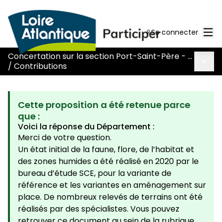
Men
Se connecter
Concertation sur la section Port-Saint-Père - Le Pont Béranger de la route Nantes-Pornic
Menu 
/
Contributions
Cette proposition a été retenue parce
que :
Voici la réponse du Département :
Merci de votre question.
Un état initial de la faune, flore, de l’habitat et
des zones humides a été réalisé en 2020 par le
bureau d’étude SCE, pour la variante de
référence et les variantes en aménagement sur
place. De nombreux relevés de terrains ont été
réalisés par des spécialistes. Vous pouvez
retrouver ce document au sein de la rubrique