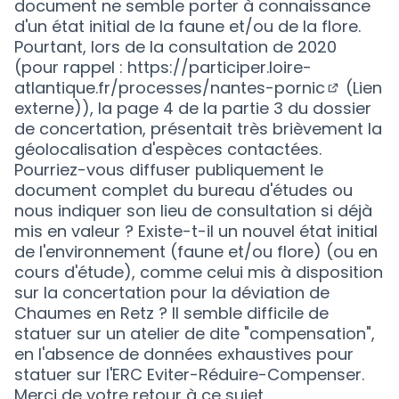
document ne semble porter à connaissance
d'un état initial de la faune et/ou de la flore.
Pourtant, lors de la consultation de 2020
(pour rappel :
https://participer.loire-
atlantique.fr/processes/nantes-pornic
(Lien
(S'ouvre
externe)), la page 4 de la partie 3 du dossier
de concertation, présentait très brièvement la
géolocalisation d'espèces contactées.
Pourriez-vous diffuser publiquement le
document complet du bureau d'études ou
nous indiquer son lieu de consultation si déjà
mis en valeur ? Existe-t-il un nouvel état initial
de l'environnement (faune et/ou flore) (ou en
cours d'étude), comme celui mis à disposition
sur la concertation pour la déviation de
Chaumes en Retz ? Il semble difficile de
statuer sur un atelier de dite "compensation",
en l'absence de données exhaustives pour
statuer sur l'ERC Eviter-Réduire-Compenser.
Merci de votre retour à ce sujet,