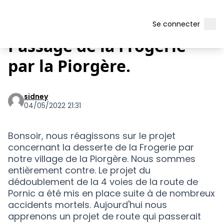
Concertation sur la section Port-Saint-Père - Le Pont Béranger de la route Nantes-Pornic
Menu 
Men
/
Contributions
Se connecter
Passage de la Frogerie
par la Piorgère.
sidney
04/05/2022 21:31
Bonsoir, nous réagissons sur le projet
concernant la desserte de la Frogerie par
notre village de la Piorgère. Nous sommes
entièrement contre. Le projet du
dédoublement de la 4 voies de la route de
Pornic a été mis en place suite à de nombreux
accidents mortels. Aujourd'hui nous
apprenons un projet de route qui passerait