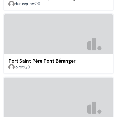
durusquec
0
Port Saint Père Pont Béranger
loirat
0