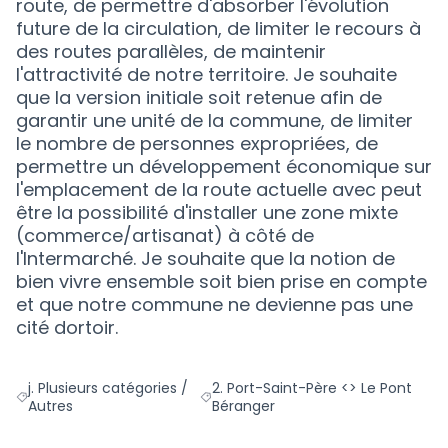
route, de permettre d'absorber l'évolution
future de la circulation, de limiter le recours à
des routes parallèles, de maintenir
l'attractivité de notre territoire. Je souhaite
que la version initiale soit retenue afin de
garantir une unité de la commune, de limiter
le nombre de personnes expropriées, de
permettre un développement économique sur
l'emplacement de la route actuelle avec peut
être la possibilité d'installer une zone mixte
(commerce/artisanat) à côté de
l'Intermarché. Je souhaite que la notion de
bien vivre ensemble soit bien prise en compte
et que notre commune ne devienne pas une
cité dortoir.
j. Plusieurs catégories /
2. Port-Saint-Père <> Le Pont
Filtrer les résultats de la catégorie : j. Plusieurs catégories / Au
Filtrer les résultats pour le secteur
Autres
Béranger