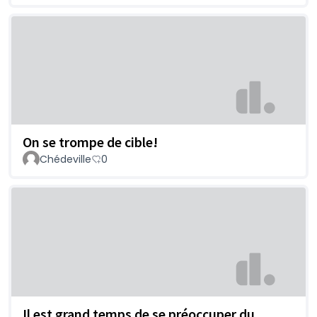
On se trompe de cible!
Chédeville
0
Il est grand temps de se préoccuper du