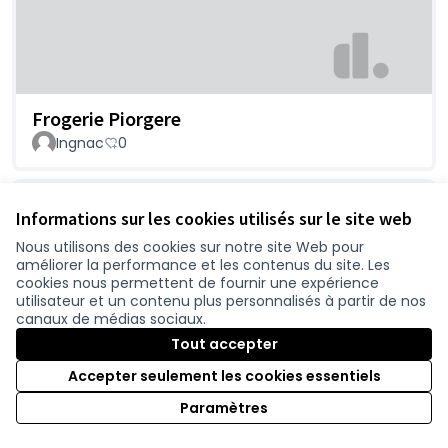
Frogerie Piorgere
Ingnac
0
Informations sur les cookies utilisés sur le site web
Nous utilisons des cookies sur notre site Web pour
améliorer la performance et les contenus du site. Les
cookies nous permettent de fournir une expérience
utilisateur et un contenu plus personnalisés à partir de nos
canaux de médias sociaux.
Tout accepter
Continuer les projets de 2x2voies est
Accepter seulement les cookies essentiels
contraire à l’érosion de la biodiversité et à
Paramètres
l’urgence climatique
Bretagne Vivante
0