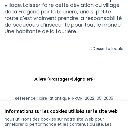
village. Laisser faire cette déviation du village
de la Frogerie par la Laurière, une si petite
route c’est vraiment prendre la responsabilité
de beaucoup d’insécurité pour tout le monde.
Une habitante de la Laurière.
Desserte locale
Filtrer les résultats
Suivre
Partager
Signaler
Référence : loire-atlantique-PROP-2022-05-2035
Numéro de version 1
(sur 1)
voir les autres versions
Vérifiez l'empreinte numérique
Informations sur les cookies utilisés sur le site web
Nous utilisons des cookies sur notre site Web pour
améliorer la performance et les contenus du site. Les
Conditions d'utilisation