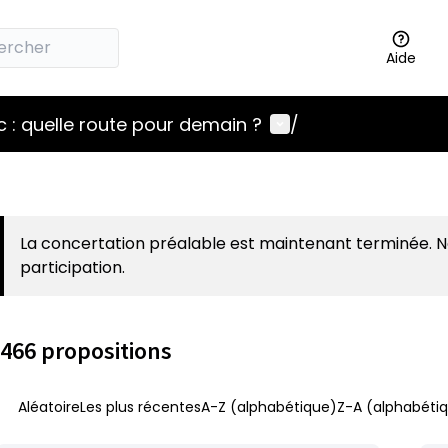
Aide
Menu utilisateur
 : quelle route pour demain ?
/
La concertation préalable est maintenant terminée. 
participation.
466 propositions
Aléatoire
Les plus récentes
A-Z (alphabétique)
Z-A (alphabétiq