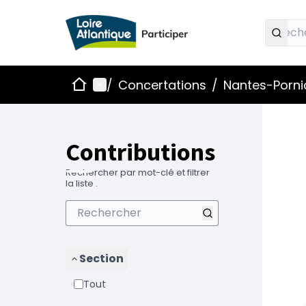
Accueil
Menu principal
/
Concertations
/
Nantes-Pornic
Contributions
Rechercher par mot-clé et filtrer
la liste .
Section
Tout