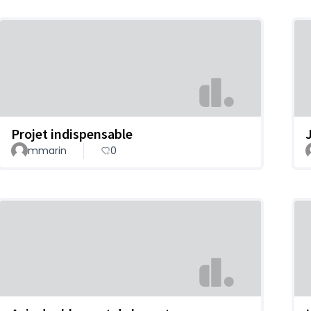
Projet indispensable
J
mmarin
0