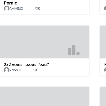
Pornic
AMMEUX
0
2x2 voies ...sous l’eau?
Yann D
0