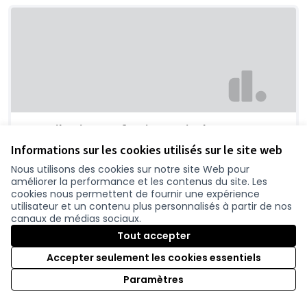
Contribution profession agricole
Chambre d'agrilture Pays de Loire
0
Informations sur les cookies utilisés sur le site web
Nous utilisons des cookies sur notre site Web pour
améliorer la performance et les contenus du site. Les
cookies nous permettent de fournir une expérience
utilisateur et un contenu plus personnalisés à partir de nos
canaux de médias sociaux.
Tout accepter
Accepter seulement les cookies essentiels
Paramètres
Un projet qui favorise l'usage de la voiture,