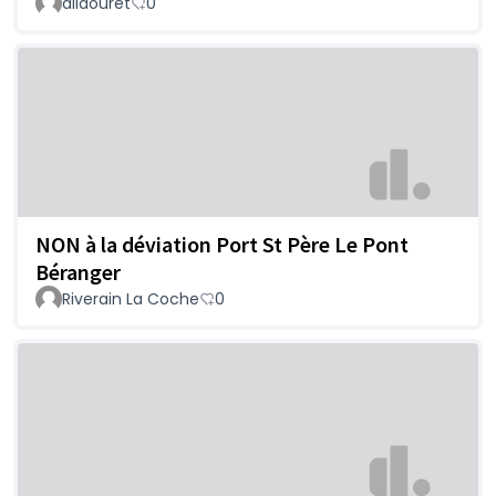
allaouret
0
NON à la déviation Port St Père Le Pont
Béranger
Riverain La Coche
0