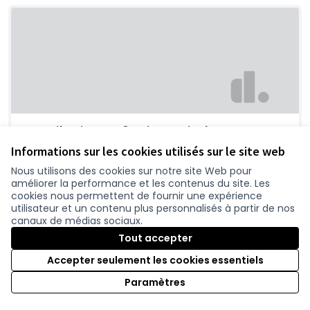
Contribution profession agricole
Chambre d'agrilture Pays de Loire
0
Informations sur les cookies utilisés sur le site web
Nous utilisons des cookies sur notre site Web pour
améliorer la performance et les contenus du site. Les
cookies nous permettent de fournir une expérience
utilisateur et un contenu plus personnalisés à partir de nos
canaux de médias sociaux.
Tout accepter
Accepter seulement les cookies essentiels
Paramètres
Un projet qui favorise l'usage de la voiture,