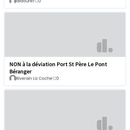
allaouret
0
NON à la déviation Port St Père Le Pont
Béranger
Riverain La Coche
0