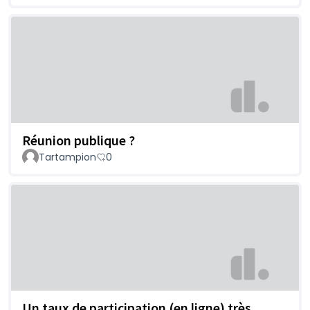
Réunion publique ?
Tartampion
0
Un taux de participation (en ligne) très