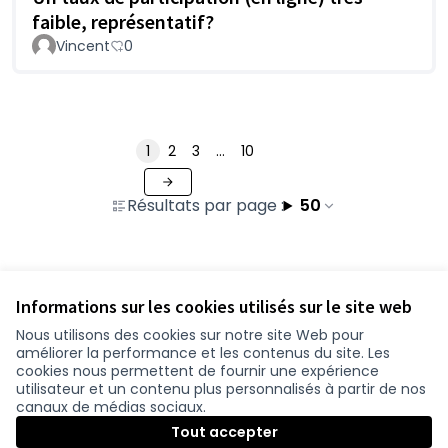
faible, représentatif?
Vincent
0
1
2
3
…
10
Résultats par page :
50
Voir toutes les contributions retirées
Informations sur les cookies utilisés sur le site web
Nous utilisons des cookies sur notre site Web pour
améliorer la performance et les contenus du site. Les
Conditions d'utilisation
cookies nous permettent de fournir une expérience
Paramètres des cookies
utilisateur et un contenu plus personnalisés à partir de nos
participer.loire-atlantique.fr sur Facebook
participer.loire-atlantique.fr sur Instagram
participer.loire-atlantique.fr sur YouTube
canaux de médias sociaux.
(Nouvelle fenêtre)
(Nouvelle fenêtre)
(Nouvelle fenêtre)
Tout accepter