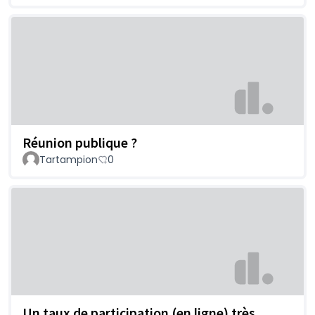
Réunion publique ?
Tartampion
0
Un taux de participation (en ligne) très