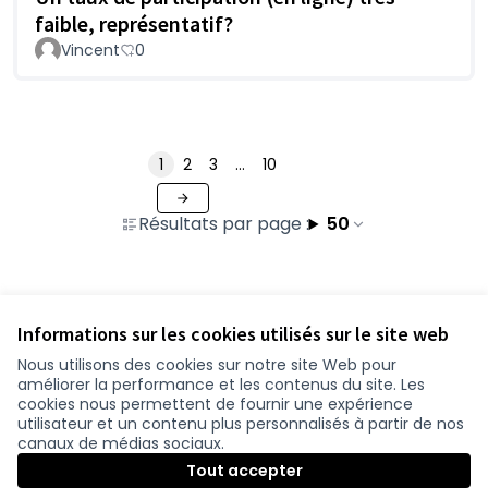
faible, représentatif?
Vincent
0
1
2
3
…
10
Résultats par page :
50
Voir toutes les contributions retirées
Informations sur les cookies utilisés sur le site web
Nous utilisons des cookies sur notre site Web pour
améliorer la performance et les contenus du site. Les
Conditions d'utilisation
cookies nous permettent de fournir une expérience
Paramètres des cookies
utilisateur et un contenu plus personnalisés à partir de nos
participer.loire-atlantique.fr sur Facebook
participer.loire-atlantique.fr sur Instagram
participer.loire-atlantique.fr sur YouTube
canaux de médias sociaux.
(Nouvelle fenêtre)
(Nouvelle fenêtre)
(Nouvelle fenêtre)
Tout accepter