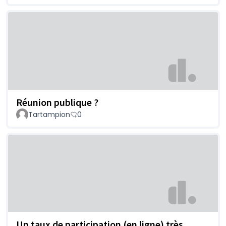
Réunion publique ?
Tartampion
0
Un taux de participation (en ligne) très