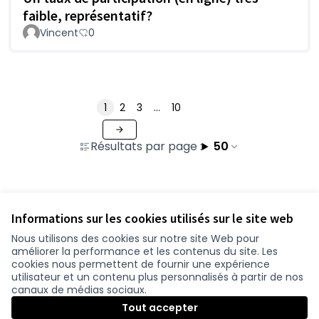
faible, représentatif?
Vincent
0
1
2
3
…
10
Résultats par page :
50
Voir toutes les contributions retirées
Informations sur les cookies utilisés sur le site web
Nous utilisons des cookies sur notre site Web pour
améliorer la performance et les contenus du site. Les
Conditions d'utilisation
cookies nous permettent de fournir une expérience
Paramètres des cookies
utilisateur et un contenu plus personnalisés à partir de nos
participer.loire-atlantique.fr sur Facebook
participer.loire-atlantique.fr sur Instagram
participer.loire-atlantique.fr sur YouTube
canaux de médias sociaux.
(Nouvelle fenêtre)
(Nouvelle fenêtre)
(Nouvelle fenêtre)
Tout accepter