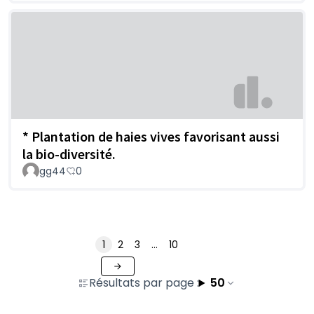
* Plantation de haies vives favorisant aussi
la bio-diversité.
gg44
0
1
2
3
…
10
Résultats par page :
50