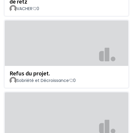
de retz
VACHER
0
Refus du projet.
Sobriété et Décroissance
0